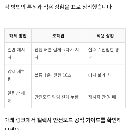
각 방법의 특징과 적용 상황을 표로 정리했습니다
해제 방법
조작법
적용 상황
일반 재시
전원 버튼 길게→다시 시
실수로 진입한 경
작
작
우
강제 재부
볼륨다운+전원 10초
터치 불가 시
팅
알림창 해
안전모드 알림 길게 누름
재시작 안 될 때
제
아래 링크에서
갤럭시 안전모드 공식 가이드를 확인
해
보세요