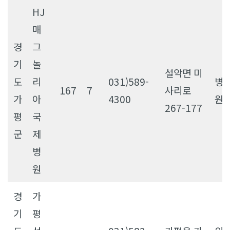
HJ
매
경
그
기
놀
설악면 미
도
리
031)589-
병
167
7
사리로
가
아
4300
원
267-177
평
국
군
제
병
원
경
가
기
평