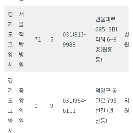
경
서
권율대로
기
울
685, SBI
도
척
031)813-
병
72
5
타워 6~8
고
탑
9988
원
층(원흥
양
병
동)
시
원
경
기
중
덕양구 통
도
앙
031)964-
일로 795
의
0
9
고
의
6111
번길 (관
원
양
원
산동)
시