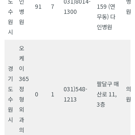
도
인
031)8014-
병
91
7
159 (연
수
병
1300
원
무동) 다
원
원
인병원
시
오
케
경
이
기
365
팔달구 매
도
정
031)548-
의
0
1
산로 11,
수
형
1213
원
3층
원
외
시
과
의