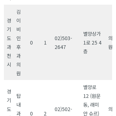
김
경
이
기
비
별양상가
도
인
02)503-
의
0
1
1로 25 4
과
후
2647
원
층
천
과
시
의
원
별양로
경
탑
12 (원문
기
내
동, 래미
도
02)502-
의
과
0
2
안 슈르)