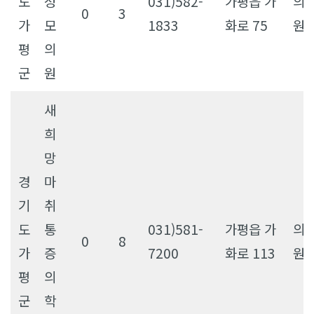
도
성
031)582-
가평읍 가
의
0
3
가
모
1833
화로 75
원
평
의
군
원
새
희
망
경
마
기
취
도
통
031)581-
가평읍 가
의
0
8
가
증
7200
화로 113
원
평
의
군
학