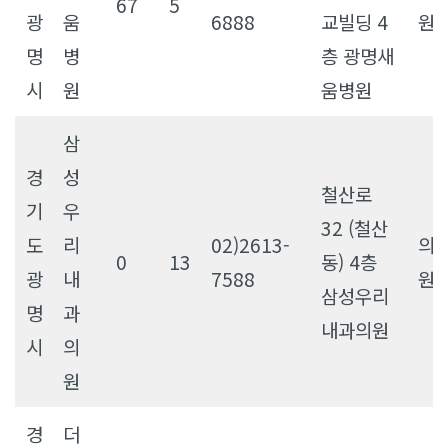
67
5
광
움
6888
교빌딩 4
원
명
병
층 광명새
시
원
움병원
삼
경
성
철산로
기
우
32 (철산
도
리
02)2613-
의
0
13
동) 4층
광
내
7588
원
삼성우리
명
과
내과의원
시
의
원
경
더