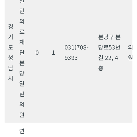
열
린
의
경
료
기
분당구 분
재
도
031)708-
당로53번
의
단
0
1
성
9393
길 22, 4
원
분
남
층
당
시
열
린
의
원
연