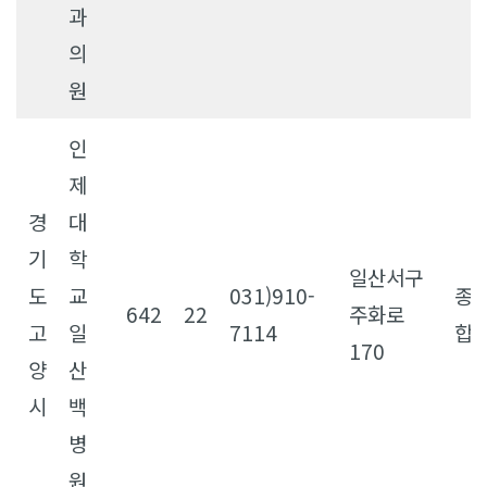
과
의
원
인
제
경
대
기
학
일산서구
도
교
031)910-
종
642
22
주화로
고
일
7114
합
170
양
산
시
백
병
원