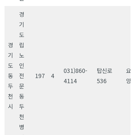
경
기
도
경
립
기
노
도
인
031)860-
탑신로
요
동
전
197
4
4114
536
양
두
문
천
동
시
두
천
병