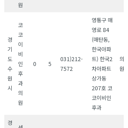
원
영통구 매
코
영로 84
코
경
(매탄동,
이
기
한국아파
비
도
031)212-
트) 한국2
의
인
0
5
수
7572
차아파트
원
후
원
상가동
과
시
207호 코
의
코이비인
원
후과
경
센