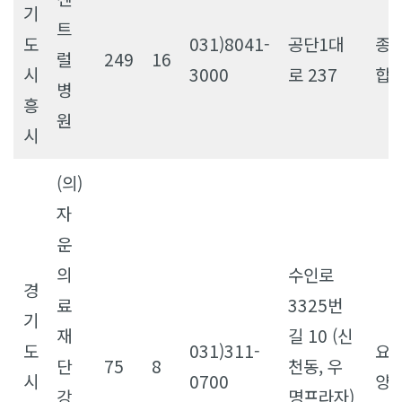
기
트
도
031)8041-
공단1대
종
럴
249
16
시
3000
로 237
합
병
흥
원
시
(의)
자
운
의
수인로
경
료
3325번
기
재
길 10 (신
도
031)311-
요
단
75
8
천동, 우
시
0700
양
강
명프라자)