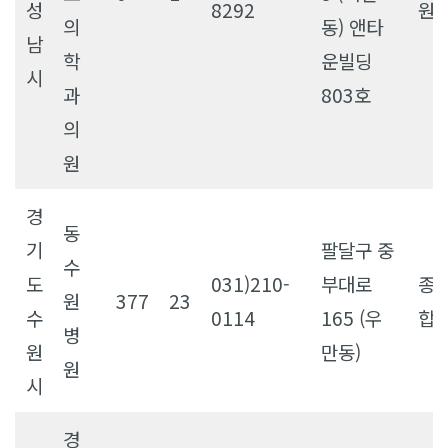
성
8292
원
의
동) 앤타
남
학
운빌딩
시
과
803호
의
원
경
동
기
팔달구 중
수
도
031)210-
부대로
종
원
377
23
수
0114
165 (우
합
병
원
만동)
원
시
경