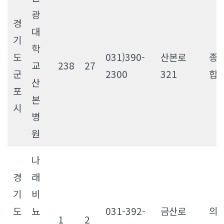
광
경
대
기
학
도
031)390-
산본로
종
교
238
27
군
2300
321
합
산
포
본
시
병
원
나
경
래
기
비
도
뇨
031-392-
금산로
의
1
2