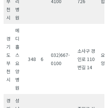
부
리
4100
726
합
천
병
시
원
메
경
디
기
홀
소사구 경
도
스
032)667-
요
348
6
인로 110
부
요
0100
양
번길 14
천
양
시
병
원
경
성