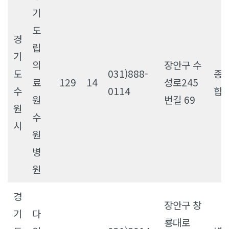
기
도
경
립
기
의
장안구 수
도
031)888-
종
료
129
14
성로245
수
0114
합
원
번길 69
원
수
시
원
병
원
경
장안구 창
기
다
룡대로