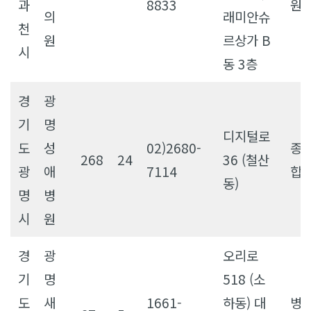
과
8833
원
의
래미안슈
천
원
르상가 B
시
동 3층
경
광
기
명
디지털로
도
성
02)2680-
종
268
24
36 (철산
광
애
7114
합
동)
명
병
시
원
경
광
오리로
기
명
518 (소
도
새
1661-
하동) 대
병