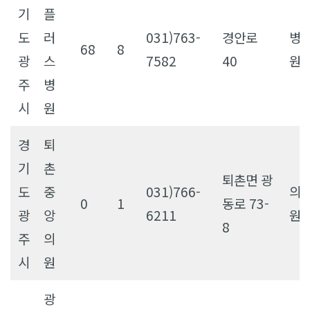
기
플
도
러
031)763-
경안로
병
68
8
광
스
7582
40
원
주
병
시
원
경
퇴
기
촌
퇴촌면 광
도
중
031)766-
의
0
1
동로 73-
광
앙
6211
원
8
주
의
시
원
광