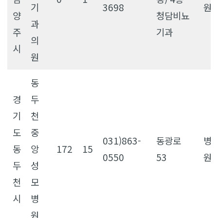
기
3698
원
양
청담비뇨
과
주
기과
의
시
원
동
경
두
기
천
도
중
031)863-
동광로
병
동
앙
172
15
0550
53
원
두
성
천
모
시
병
원