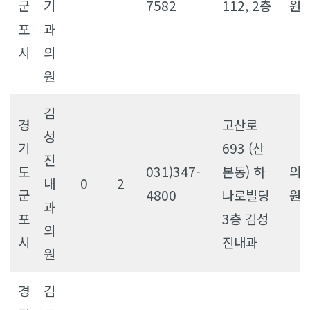
군
기
7582
112, 2층
원
포
과
시
의
원
김
경
고산로
성
기
693 (산
진
도
031)347-
본동) 하
의
내
0
2
군
4800
나로빌딩
원
과
포
3층 김성
의
시
진내과
원
경
김