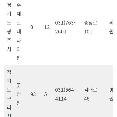
경
주
기
제
도
일
031)763-
중앙로
의
0
12
광
내
2601
101
원
주
과
시
의
원
경
기
굿
도
031)564-
검배로
병
병
93
5
구
4114
46
원
원
리
시