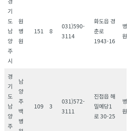
경
기
도
원
화도읍 경
031)590-
병
남
병
151
8
춘로
3114
원
양
원
1943-16
주
시
경
남
기
양
도
진접읍 해
주
031)572-
병
남
109
3
밀예당1
백
3111
원
양
로 30-25
병
주
원