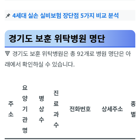
📌
4세대 실손 실비보험 장단점 5가지 비교 분석
경기도 보훈 위탁병원 명단
🔻 경기도 보훈 위탁병원은 총 92개로 병원 명단은 아
래에서 확인하실 수 있습니다.
요
진
양
병
주
료
종
기
상
전화번호
상세주소
소
과
별
관
수
수
명