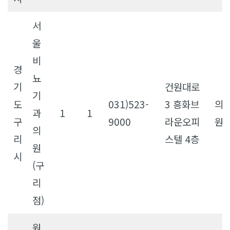
서
울
비
경
뇨
기
건원대로
기
도
031)523-
3 흥화브
의
과
1
1
구
9000
라운오피
원
의
리
스텔 4층
원
시
(구
리
점)
원