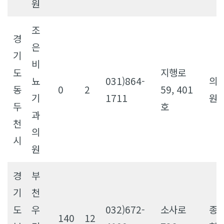
원
조
경
은
기
비
도
지행로
뇨
031)864-
의
동
0
2
59, 401
기
1711
원
두
호
과
천
의
시
원
경
부
기
천
도
우
032)672-
소사로
종
140
12