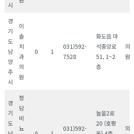
시
경
이
기
솔
화도읍 마
도
치
031)592-
석중앙로
의
남
0
1
과
7528
51, 1~2
원
양
의
층
주
원
시
청
경
담
기
늘을2로
비
도
20 (호평
뇨
031)592-
의
남
0
1
동) 4층