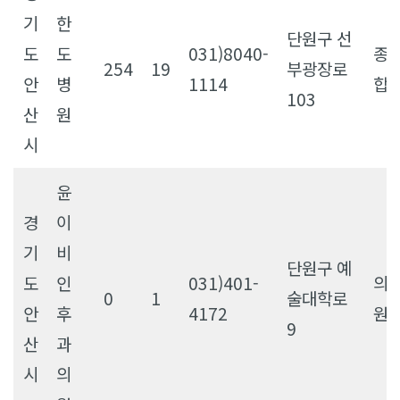
기
한
단원구 선
도
도
031)8040-
종
254
19
부광장로
안
병
1114
합
103
산
원
시
윤
경
이
기
비
단원구 예
도
인
031)401-
의
0
1
술대학로
안
후
4172
원
9
산
과
시
의