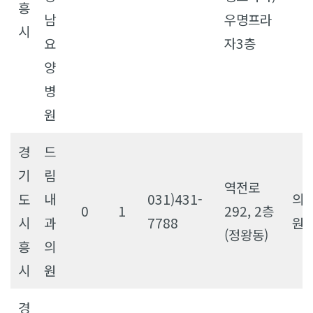
흥
남
우명프라
시
요
자3층
양
병
원
경
드
기
림
역전로
도
내
031)431-
의
0
1
292, 2층
시
과
7788
원
(정왕동)
흥
의
시
원
경