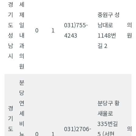
경
세
기
제
중원구 성
도
일
031)755-
남대로
의
0
1
성
내
4243
1148번
원
남
과
길 2
시
의
원
분
당
연
분당구 황
경
세
새울로
기
비
335번길
도
031)2706-
의
뇨
0
1
5 (서현