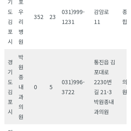
기
포
도
우
031)999-
감암로
종
352
23
김
리
1231
11
합
포
병
시
원
박
경
통진읍 김
원
기
포대로
종
도
031)996-
2230번
의
내
0
5
김
3722
길 21-3
원
과
포
박원종내
의
시
과의원
원