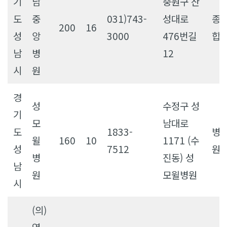
기
남
중원구 산
도
중
031)743-
성대로
종
200
16
성
앙
3000
476번길
합
남
병
12
시
원
경
성
수정구 성
기
모
남대로
도
1833-
병
윌
160
10
1171 (수
성
7512
원
병
진동) 성
남
원
모윌병원
시
(의)