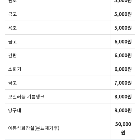
난로
5,000원
금고
5,000원
욕조
5,000원
금고
6,000원
간판
6,000원
소화기
6,000원
금고
7,000원
보일러등 기름탱크
8,000원
당구대
9,000원
50,000
이동식화장실(분뇨제거후)
원