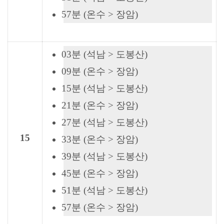
57분 (온수 > 장암)
03분 (석남 > 도봉산)
09분 (온수 > 장암)
15분 (석남 > 도봉산)
21분 (온수 > 장암)
27분 (석남 > 도봉산)
15
33분 (온수 > 장암)
39분 (석남 > 도봉산)
45분 (온수 > 장암)
51분 (석남 > 도봉산)
57분 (온수 > 장암)