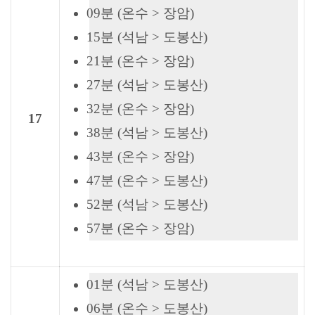
09분 (온수 > 장암)
15분 (석남 > 도봉산)
21분 (온수 > 장암)
27분 (석남 > 도봉산)
32분 (온수 > 장암)
17
38분 (석남 > 도봉산)
43분 (온수 > 장암)
47분 (온수 > 도봉산)
52분 (석남 > 도봉산)
57분 (온수 > 장암)
01분 (석남 > 도봉산)
06분 (온수 > 도봉산)