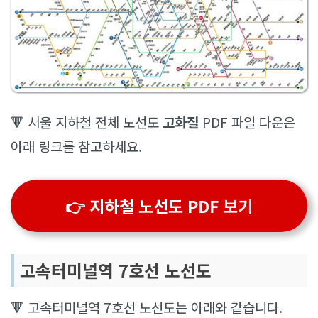
🔻 서울 지하철 전체 노선도
고화질
PDF 파일 다운은
아래 링크를 참고하세요.
👉
지하철 노선도 PDF 보기
고속터미널역 7호선 노선도
🔻 고속터미널역 7호선 노선도는 아래와 같습니다.