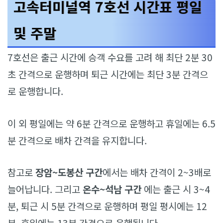
고속터미널역 7호선 시간표 평일
및 주말
7호선은 출근 시간에 승객 수요를 고려 해 최단 2분 30
초 간격으로 운행하며 퇴근 시간에는 최단 3분 간격으
로 운행합니다.
이 외 평일에는 약 6분 간격으로 운행하고 휴일에는 6.5
분 간격으로 배차 간격을 유지합니다.
참고로
장암~도봉산 구간
에서는 배차 간격이 2~3배로
늘어납니다. 그리고
온수~석남 구간
에는 출근 시 3~4
분, 퇴근 시 5분 간격으로 운행하며 평일 평시에는 12
분, 휴일에는 13분 간격으로 운행됩니다.