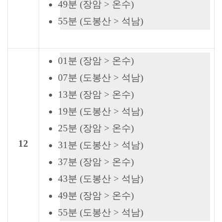
49분 (장암 > 온수)
55분 (도봉산 > 석남)
01분 (장암 > 온수)
07분 (도봉산 > 석남)
13분 (장암 > 온수)
19분 (도봉산 > 석남)
25분 (장암 > 온수)
12
31분 (도봉산 > 석남)
37분 (장암 > 온수)
43분 (도봉산 > 석남)
49분 (장암 > 온수)
55분 (도봉산 > 석남)