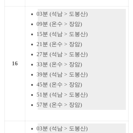
03분 (석남 > 도봉산)
09분 (온수 > 장암)
15분 (석남 > 도봉산)
21분 (온수 > 장암)
27분 (석남 > 도봉산)
16
33분 (온수 > 장암)
39분 (석남 > 도봉산)
45분 (온수 > 장암)
51분 (석남 > 도봉산)
57분 (온수 > 장암)
03분 (석남 > 도봉산)