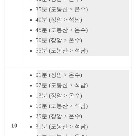
35분 (도봉산 > 온수)
40분 (장암 > 석남)
45분 (도봉산 > 온수)
50분 (장암 > 온수)
55분 (도봉산 > 석남)
01분 (장암 > 온수)
07분 (도봉산 > 석남)
13분 (장암 > 온수)
19분 (도봉산 > 석남)
25분 (장암 > 온수)
10
31분 (도봉산 > 석남)