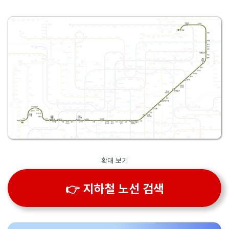
확대 보기
👉 지하철 노선 검색