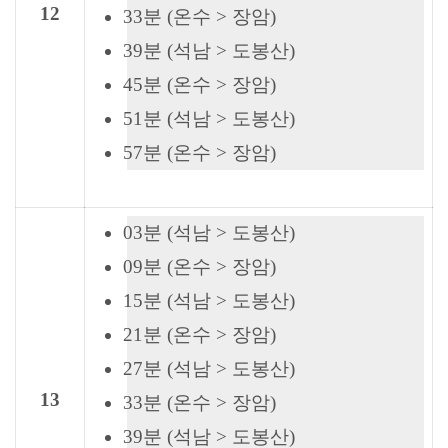
12
33분 (온수 > 장암)
39분 (석남 > 도봉산)
45분 (온수 > 장암)
51분 (석남 > 도봉산)
57분 (온수 > 장암)
03분 (석남 > 도봉산)
09분 (온수 > 장암)
15분 (석남 > 도봉산)
21분 (온수 > 장암)
27분 (석남 > 도봉산)
13
33분 (온수 > 장암)
39분 (석남 > 도봉산)