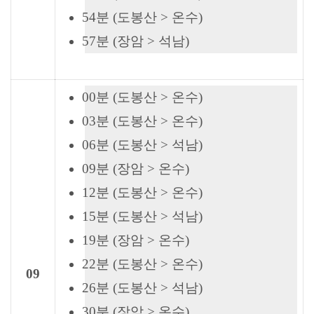
54분 (도봉산 > 온수)
57분 (장암 > 석남)
00분 (도봉산 > 온수)
03분 (도봉산 > 온수)
06분 (도봉산 > 석남)
09분 (장암 > 온수)
12분 (도봉산 > 온수)
15분 (도봉산 > 석남)
19분 (장암 > 온수)
22분 (도봉산 > 온수)
09
26분 (도봉산 > 석남)
30분 (장암 > 온수)