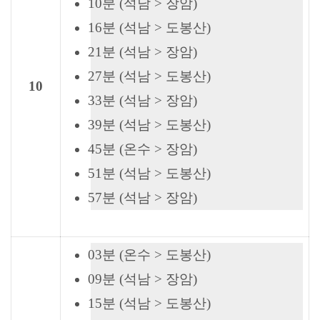
10분 (석남 > 장암)
16분 (석남 > 도봉산)
21분 (석남 > 장암)
27분 (석남 > 도봉산)
10
33분 (석남 > 장암)
39분 (석남 > 도봉산)
45분 (온수 > 장암)
51분 (석남 > 도봉산)
57분 (석남 > 장암)
03분 (온수 > 도봉산)
09분 (석남 > 장암)
15분 (석남 > 도봉산)