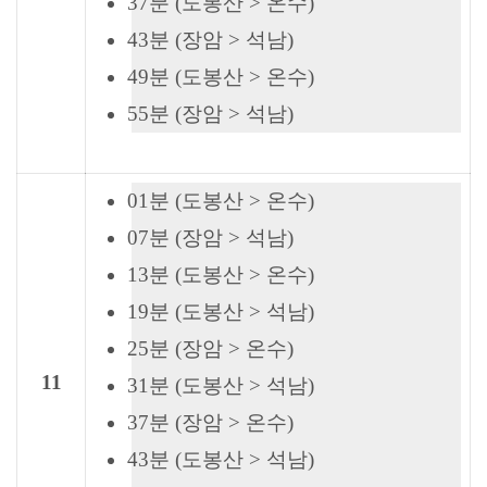
37분 (도봉산 > 온수)
43분 (장암 > 석남)
49분 (도봉산 > 온수)
55분 (장암 > 석남)
01분 (도봉산 > 온수)
07분 (장암 > 석남)
13분 (도봉산 > 온수)
19분 (도봉산 > 석남)
25분 (장암 > 온수)
11
31분 (도봉산 > 석남)
37분 (장암 > 온수)
43분 (도봉산 > 석남)