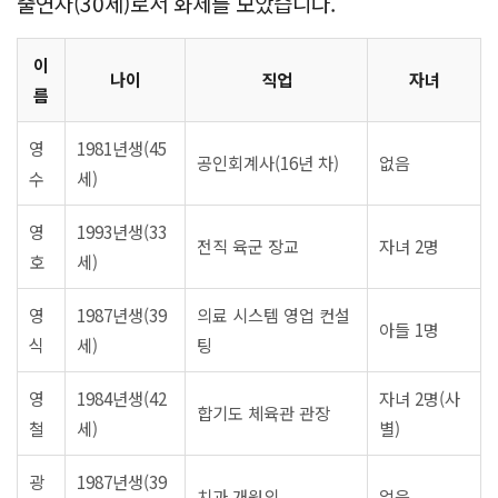
출연자(30세)로서 화제를 모았습니다.
이
나이
직업
자녀
름
영
1981년생(45
공인회계사(16년 차)
없음
수
세)
영
1993년생(33
전직 육군 장교
자녀 2명
호
세)
영
1987년생(39
의료 시스템 영업 컨설
아들 1명
식
세)
팅
영
1984년생(42
자녀 2명(사
합기도 체육관 관장
철
세)
별)
광
1987년생(39
치과 개원의
없음