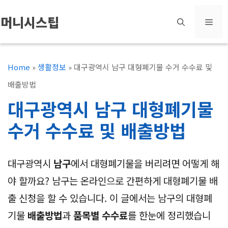
컨
머니시스팁
메
텐
츠
뉴
로
Home
»
생활정보
»
대구광역시 남구 대형폐기물 수거 수수료 및
건
배출방법
너
대구광역시 남구 대형폐기물
뛰
수거 수수료 및 배출방법
기
대구광역시
남구
에서 대형폐기물을 버리려면 어떻게 해
야 할까요? 남구는 온라인으로 간편하게 대형폐기물 배
출 신청을 할 수 있습니다. 이 글에서는 남구의 대형폐
기물
배출방법
과
품목별 수수료
를 한눈에 정리했습니