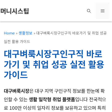
컨
머니시스팁
메
텐
츠
뉴
로
Home
»
생활정보
»
대구벼룩시장구인구직 바로가기 및 취업 성공
건
실전 활용 가이드
너
대구벼룩시장구인구직 바로
뛰
가기 및 취업 성공 실전 활용
기
가이드
대구벼룩시장
은 대구 지역 구인구직 정보를 한눈에 확
인할 수 있는
생활 밀착형 취업 플랫폼
입니다 전국적으
로 100만 이상의 일자리 정보를 보유하고 있으며 특히