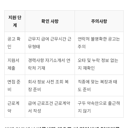
지원 단
확인 사항
주의사항
계
공고 확
근무지 급여 근무시간 근
연락처 불명확한 공고는
인
무형태
주의
지원서
경력사항 자기소개서 연
오타 및 누락 정보 없는
제출
락처 기재
지 재확인
면접 준
회사 정보 사전 조회 복
직종에 맞는 복장과 태
비
장 준비
도 준비
근로계
급여 근로조건 근로계약
구두 약속만으로 출근하
약
서 작성
지 않기