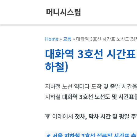
컨
머니시스팁
텐
츠
로
Home
»
교통
»
대화역 3호선 시간표 노선도(첫차
건
대화역 3호선 시간표
너
하철)
뛰
기
지하철 노선 역마다 도착 및 출발 시간
지하철
대화역 3호선 노선도 및 시간표
🔻 아래에서
첫차, 막차 시간 및 평일 
📌 서울 지하철 3호선 정류장 시간표 총