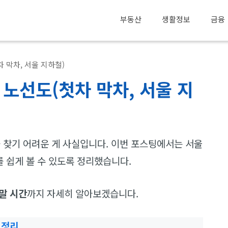
부동산
생활정보
금융
 막차, 서울 지하철)
 노선도(첫차 막차, 서울 지
을 찾기 어려운 게 사실입니다. 이번 포스팅에서는 서울
를 쉽게 볼 수 있도록 정리했습니다.
주말 시간
까지 자세히 알아보겠습니다.
 정리