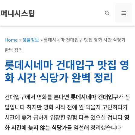
컨
머니시스팁
메
텐
츠
뉴
로
Home
»
생활정보
»
롯데시네마 건대입구 맛집 영화 시간 식당가
건
완벽 정리
너
롯데시네마 건대입구 맛집 영
뛰
화 시간 식당가 완벽 정리
기
건대입구에서 영화를 본다면
롯데시네마 건대입구
가 정
답입니다 하지만 영화 시작 전에 뭘 먹을지 고민하다가
시간에 쫓겨 급하게 입장한 경험 다들 있으실 겁니다
영
화 시간에 늦지 않는 식당가
를 엄선해 정리했습니다