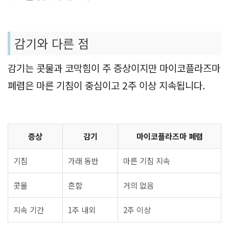
감기와 다른 점
감기는 콧물과 코막힘이 주 증상이지만 마이코플라즈마
폐렴은 마른 기침이 중심이고 2주 이상 지속됩니다.
증상
감기
마이코플라즈마 폐렴
기침
가래 동반
마른 기침 지속
콧물
흔함
거의 없음
지속 기간
1주 내외
2주 이상