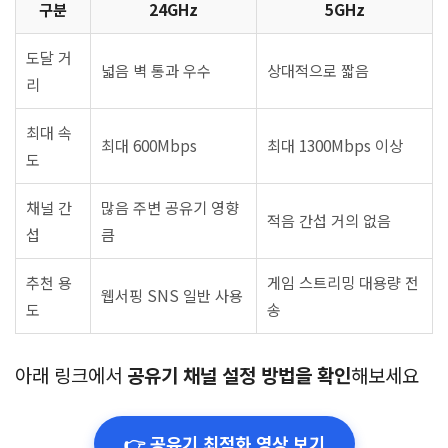
구분
24GHz
5GHz
도달 거
넓음 벽 통과 우수
상대적으로 짧음
리
최대 속
최대 600Mbps
최대 1300Mbps 이상
도
채널 간
많음 주변 공유기 영향
적음 간섭 거의 없음
섭
큼
추천 용
게임 스트리밍 대용량 전
웹서핑 SNS 일반 사용
도
송
아래 링크에서
공유기 채널 설정 방법을 확인
해보세요
👉 공유기 최적화 영상 보기