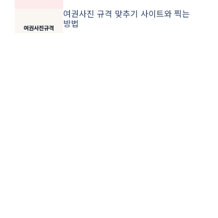
여권사진 규격 맞추기 사이트와 찍는
방법
대구 콜택시 어플 교육청와 전화번호
방법
신혼부부 디딤돌 매매대출 생애최초
조건·금리·한도와 신청 방법