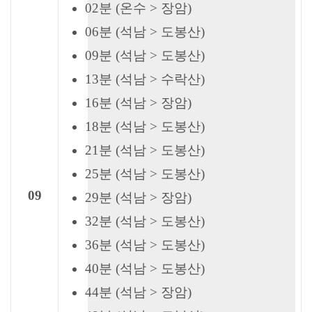
02분 (온수 > 장암)
06분 (석남 > 도봉산)
09분 (석남 > 도봉산)
13분 (석남 > 수락산)
16분 (석남 > 장암)
18분 (석남 > 도봉산)
21분 (석남 > 도봉산)
25분 (석남 > 도봉산)
09
29분 (석남 > 장암)
32분 (석남 > 도봉산)
36분 (석남 > 도봉산)
40분 (석남 > 도봉산)
44분 (석남 > 장암)