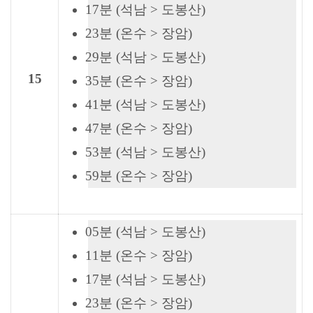
17분 (석남 > 도봉산)
23분 (온수 > 장암)
29분 (석남 > 도봉산)
15
35분 (온수 > 장암)
41분 (석남 > 도봉산)
47분 (온수 > 장암)
53분 (석남 > 도봉산)
59분 (온수 > 장암)
05분 (석남 > 도봉산)
11분 (온수 > 장암)
17분 (석남 > 도봉산)
23분 (온수 > 장암)