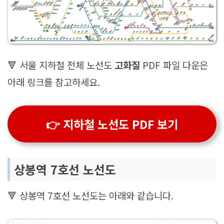
🔻 서울 지하철 전체 노선도
고화질
PDF 파일 다운은
아래 링크를 참고하세요.
👉
지하철 노선도 PDF 보기
상봉역 7호선 노선도
🔻 상봉역 7호선 노선도는 아래와 같습니다.