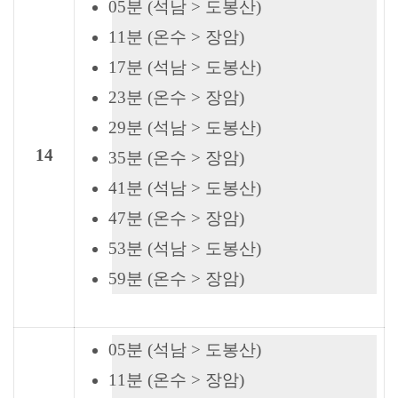
05분 (석남 > 도봉산)
11분 (온수 > 장암)
17분 (석남 > 도봉산)
23분 (온수 > 장암)
29분 (석남 > 도봉산)
14
35분 (온수 > 장암)
41분 (석남 > 도봉산)
47분 (온수 > 장암)
53분 (석남 > 도봉산)
59분 (온수 > 장암)
05분 (석남 > 도봉산)
11분 (온수 > 장암)