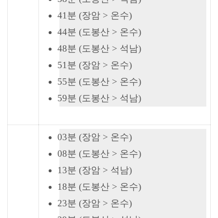
41분 (장암 > 온수)
44분 (도봉산 > 온수)
48분 (도봉산 > 석남)
51분 (장암 > 온수)
55분 (도봉산 > 온수)
59분 (도봉산 > 석남)
03분 (장암 > 온수)
08분 (도봉산 > 온수)
13분 (장암 > 석남)
18분 (도봉산 > 온수)
23분 (장암 > 온수)