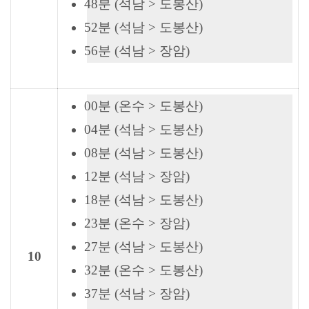
48분 (석남 > 도봉산)
52분 (석남 > 도봉산)
56분 (석남 > 장암)
00분 (온수 > 도봉산)
04분 (석남 > 도봉산)
08분 (석남 > 도봉산)
12분 (석남 > 장암)
18분 (석남 > 도봉산)
23분 (온수 > 장암)
27분 (석남 > 도봉산)
10
32분 (온수 > 도봉산)
37분 (석남 > 장암)