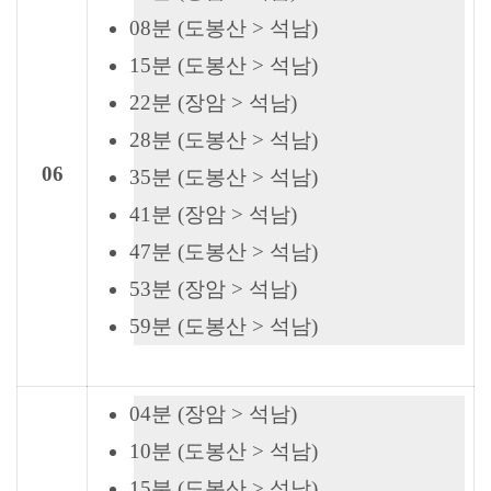
08분 (도봉산 > 석남)
15분 (도봉산 > 석남)
22분 (장암 > 석남)
28분 (도봉산 > 석남)
06
35분 (도봉산 > 석남)
41분 (장암 > 석남)
47분 (도봉산 > 석남)
53분 (장암 > 석남)
59분 (도봉산 > 석남)
04분 (장암 > 석남)
10분 (도봉산 > 석남)
15분 (도봉산 > 석남)