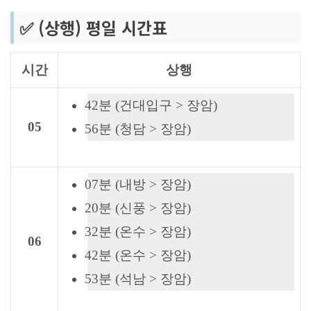
✅ (상행) 평일 시간표
시간
상행
42분 (건대입구 > 장암)
05
56분 (청담 > 장암)
07분 (내방 > 장암)
20분 (신풍 > 장암)
32분 (온수 > 장암)
06
42분 (온수 > 장암)
53분 (석남 > 장암)