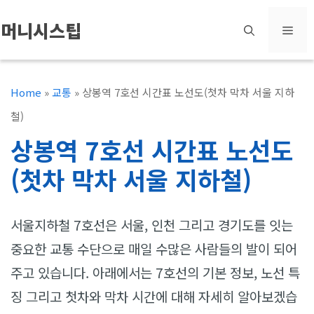
컨
머니시스팁
메
텐
츠
뉴
로
Home
»
교통
»
상봉역 7호선 시간표 노선도(첫차 막차 서울 지하
건
철)
너
상봉역 7호선 시간표 노선도
뛰
(첫차 막차 서울 지하철)
기
서울지하철 7호선은 서울, 인천 그리고 경기도를 잇는
중요한 교통 수단으로 매일 수많은 사람들의 발이 되어
주고 있습니다. 아래에서는 7호선의 기본 정보, 노선 특
징 그리고 첫차와 막차 시간에 대해 자세히 알아보겠습