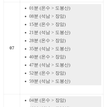
01분 (온수 > 도봉산)
08분 (석남 > 장암)
15분 (온수 > 장암)
21분 (석남 > 도봉산)
28분 (온수 > 장암)
07
35분 (석남 > 도봉산)
40분 (온수 > 장암)
47분 (석남 > 도봉산)
52분 (온수 > 장암)
59분 (석남 > 도봉산)
04분 (온수 > 장암)