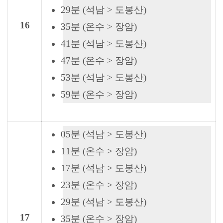
29분 (석남 > 도봉산)
16
35분 (온수 > 장암)
41분 (석남 > 도봉산)
47분 (온수 > 장암)
53분 (석남 > 도봉산)
59분 (온수 > 장암)
05분 (석남 > 도봉산)
11분 (온수 > 장암)
17분 (석남 > 도봉산)
23분 (온수 > 장암)
29분 (석남 > 도봉산)
17
35분 (온수 > 장암)