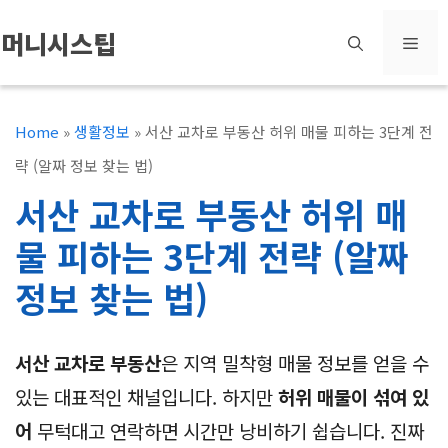
컨
머니시스팁
메
텐
츠
뉴
로
Home
»
생활정보
»
서산 교차로 부동산 허위 매물 피하는 3단계 전
건
략 (알짜 정보 찾는 법)
너
서산 교차로 부동산 허위 매
뛰
물 피하는 3단계 전략 (알짜
기
정보 찾는 법)
서산 교차로 부동산
은 지역 밀착형 매물 정보를 얻을 수
있는 대표적인 채널입니다. 하지만
허위 매물이 섞여 있
어
무턱대고 연락하면 시간만 낭비하기 쉽습니다. 진짜