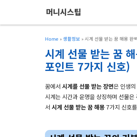
컨
머니시스팁
텐
츠
로
Home
»
생활정보
»
시계 선물 받는 꿈 해몽 완
건
시계 선물 받는 꿈 해
너
포인트 7가지 신호)
뛰
기
꿈에서
시계를 선물 받는 장면
은 인생의
시계는 시간과 운명을 상징하며 선물은 
서
시계 선물 받는 꿈 해몽
7가지 신호를