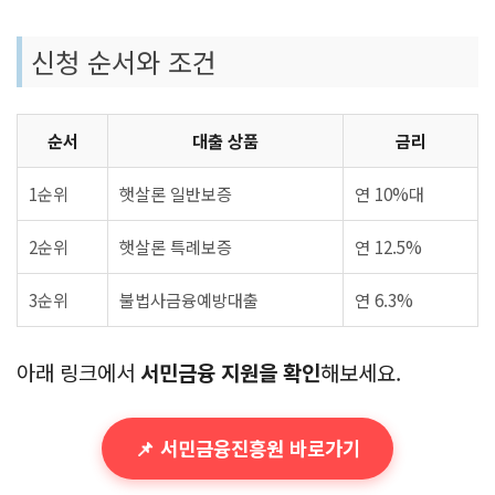
신청 순서와 조건
순서
대출 상품
금리
1순위
햇살론 일반보증
연 10%대
2순위
햇살론 특례보증
연 12.5%
3순위
불법사금융예방대출
연 6.3%
아래 링크에서
서민금융 지원을 확인
해보세요.
📌 서민금융진흥원 바로가기