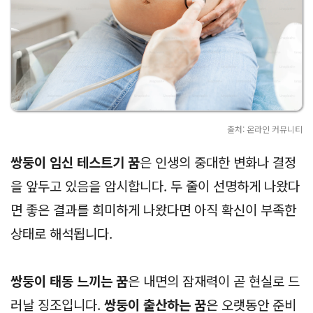
출처: 온라인 커뮤니티
쌍둥이 임신 테스트기 꿈
은 인생의 중대한 변화나 결정
을 앞두고 있음을 암시합니다. 두 줄이 선명하게 나왔다
면 좋은 결과를 희미하게 나왔다면 아직 확신이 부족한
상태로 해석됩니다.
쌍둥이 태동 느끼는 꿈
은 내면의 잠재력이 곧 현실로 드
러날 징조입니다.
쌍둥이 출산하는 꿈
은 오랫동안 준비