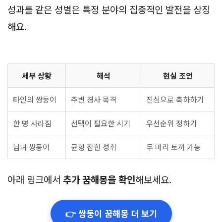
성과를 같은 성별은 특정 분야의 집중적인 발전을 상징
해요.
세부 상황
해석
현실 조언
타인의 쌍둥이
주변 경사 목격
진심으로 축하하기
한 명 사라짐
선택이 필요한 시기
우선순위 정하기
남녀 쌍둥이
균형 잡힌 성취
두 마리 토끼 가능
아래 링크에서
추가 꿈해몽을 확인
해보세요.
👉 쌍둥이 꿈해몽 더 보기