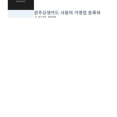
광주상생카드 사용처 가맹점 등록와
스티커 방법
고지혈증 좋은음식 콜레스테롤 낮추는
와 차이점 방법
2026 생애최초 주담대 ltv와 청년창업
방법
예방접종 증명서 발급 영유아 확인서
출력과 자녀 발급 방법