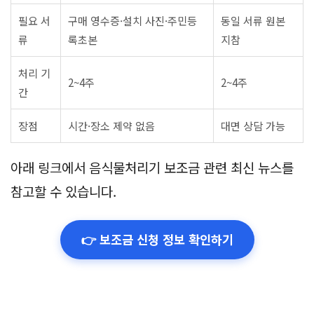
필요 서
구매 영수증·설치 사진·주민등
동일 서류 원본
류
록초본
지참
처리 기
2~4주
2~4주
간
장점
시간·장소 제약 없음
대면 상담 가능
아래 링크에서 음식물처리기 보조금 관련 최신 뉴스를
참고할 수 있습니다.
👉 보조금 신청 정보 확인하기