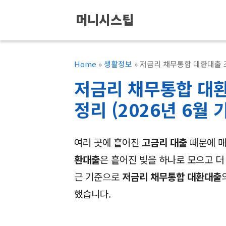
컨
머니시스팁
텐
츠
로
Home
»
생활정보
»
저금리 채무통합 대환대출 조건
건
저금리 채무통합 대환
너
정리 (2026년 6월 
뛰
기
여러 곳에 흩어진
고금리 대출
때문에 매
환대출
은 흩어진 빚을 하나로 모으고 더
근 기준으로
저금리 채무통합 대환대출
했습니다.