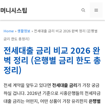
컨
머니시스팁
메
텐
츠
뉴
로
Home
»
생활정보
»
전세대출 금리 비교 2026 완벽 정리 (은행별
건
금리 한도 총정리)
너
전세대출 금리 비교 2026 완
뛰
벽 정리 (은행별 금리 한도 총
기
정리)
전세 계약을 앞두고 있다면
전세대출 금리
가 가장 궁금
하실 겁니다. 2026년 기준으로 시중은행들의 전세자금
대출 금리는 어떤지, 어떤 상품이 가장 유리한지
은행별