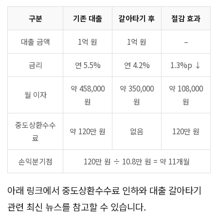
구분
기존 대출
갈아타기 후
절감 효과
대출 금액
1억 원
1억 원
–
금리
연 5.5%
연 4.2%
1.3%p ↓
약 458,000
약 350,000
약 108,000
월 이자
원
원
원
중도상환수수
약 120만 원
없음
120만 원
료
손익분기점
120만 원 ÷ 10.8만 원 = 약 11개월
아래 링크에서 중도상환수수료 인하와 대출 갈아타기
관련 최신 뉴스를 참고할 수 있습니다.