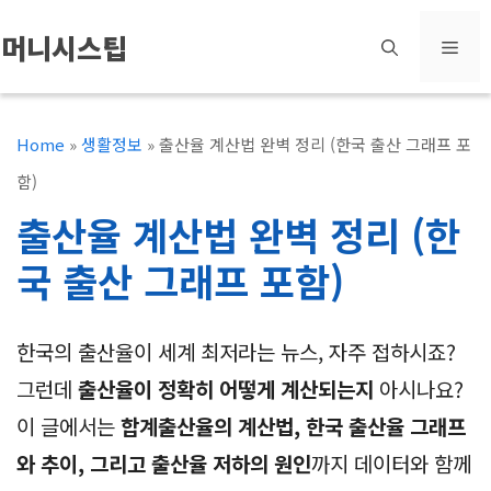
컨
머니시스팁
메
텐
츠
뉴
로
Home
»
생활정보
»
출산율 계산법 완벽 정리 (한국 출산 그래프 포
건
함)
너
출산율 계산법 완벽 정리 (한
뛰
국 출산 그래프 포함)
기
한국의 출산율이 세계 최저라는 뉴스, 자주 접하시죠?
그런데
출산율이 정확히 어떻게 계산되는지
아시나요?
이 글에서는
합계출산율의 계산법, 한국 출산율 그래프
와 추이, 그리고 출산율 저하의 원인
까지 데이터와 함께