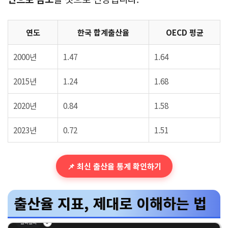
인구대체수준 2.1명의 의미
합계출산율
2.1명을 인구대체수준
이라고 부릅니다. 한
부부가 2명의 자녀를 낳되 일부 사망률을 고려한 수치
입니다. 현재 한국의 0.72명은 인구대체수준의 1/3에
불과하며, 이 추세라면
2050년까지 생산가능인구가 절
반으로 감소
할 것으로 전망됩니다.
연도
한국 합계출산율
OECD 평균
2000년
1.47
1.64
2015년
1.24
1.68
2020년
0.84
1.58