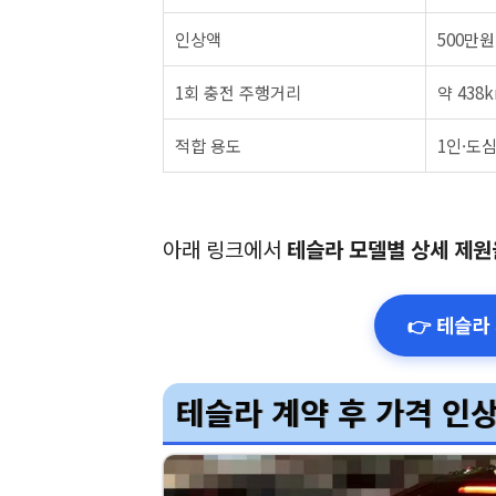
인상액
500만원
1회 충전 주행거리
약 438
적합 용도
1인·도
아래 링크에서
테슬라 모델별 상세 제원
👉 테슬라
테슬라 계약 후 가격 인상