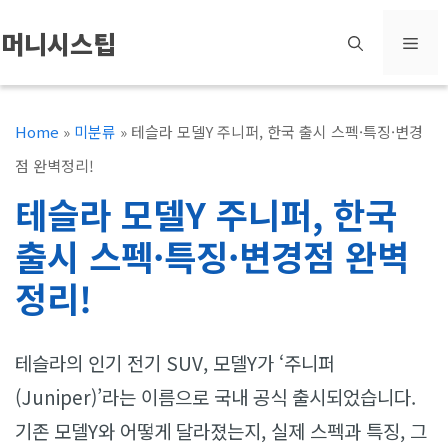
컨
머니시스팁
메
텐
츠
뉴
로
Home
»
미분류
»
테슬라 모델Y 주니퍼, 한국 출시 스펙·특징·변경
건
점 완벽정리!
너
테슬라 모델Y 주니퍼, 한국
뛰
출시 스펙·특징·변경점 완벽
기
정리!
테슬라의 인기 전기 SUV, 모델Y가 ‘주니퍼
(Juniper)’라는 이름으로 국내 공식 출시되었습니다.
기존 모델Y와 어떻게 달라졌는지, 실제 스펙과 특징, 그