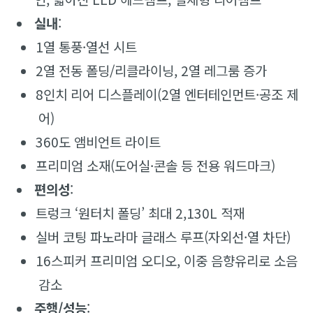
실내
:
1열 통풍·열선 시트
2열 전동 폴딩/리클라이닝, 2열 레그룸 증가
8인치 리어 디스플레이(2열 엔터테인먼트·공조 제
어)
360도 앰비언트 라이트
프리미엄 소재(도어실·콘솔 등 전용 워드마크)
편의성
:
트렁크 ‘원터치 폴딩’ 최대 2,130L 적재
실버 코팅 파노라마 글래스 루프(자외선·열 차단)
16스피커 프리미엄 오디오, 이중 음향유리로 소음
감소
주행/성능
: