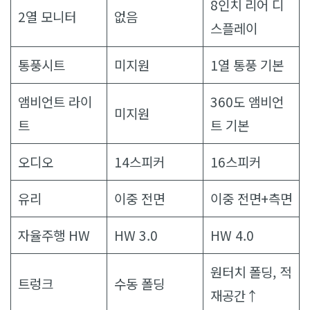
8인치 리어 디
2열 모니터
없음
스플레이
통풍시트
미지원
1열 통풍 기본
앰비언트 라이
360도 앰비언
미지원
트
트 기본
오디오
14스피커
16스피커
유리
이중 전면
이중 전면+측면
자율주행 HW
HW 3.0
HW 4.0
원터치 폴딩, 적
트렁크
수동 폴딩
재공간↑