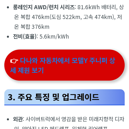
롱레인지 AWD/런치 시리즈
: 81.6kWh 배터리, 상
온 복합 476km(도심 522km, 고속 474km), 저
온 복합 376km
전비(효율)
: 5.6km/kWh
👉
다나와 자동차에서 모델Y 주니퍼 상
세 제원 보기
3. 주요 특징 및 업그레이드
외관
: 사이버트럭에서 영감을 받은 미래지향적 디자
인, 얇아진 LED 헤드램프, 일체형 리어램프