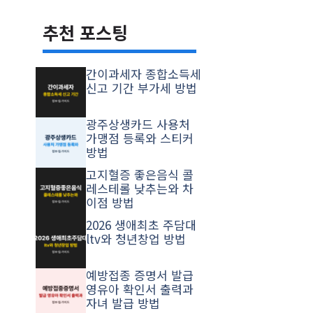
추천 포스팅
간이과세자 종합소득세
신고 기간 부가세 방법
광주상생카드 사용처
가맹점 등록와 스티커
방법
고지혈증 좋은음식 콜
레스테롤 낮추는와 차
이점 방법
2026 생애최초 주담대
ltv와 청년창업 방법
예방접종 증명서 발급
영유아 확인서 출력과
자녀 발급 방법