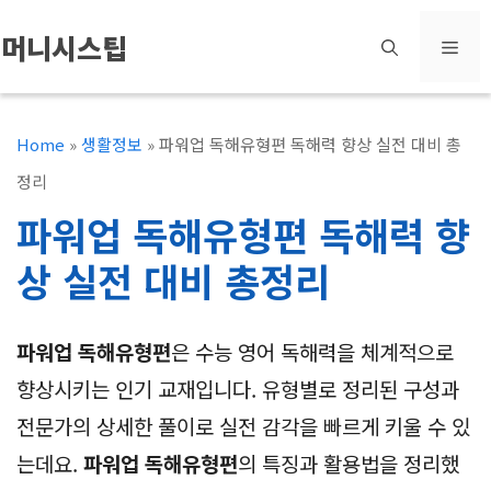
컨
머니시스팁
메
텐
츠
뉴
로
Home
»
생활정보
»
파워업 독해유형편 독해력 향상 실전 대비 총
건
정리
너
파워업 독해유형편 독해력 향
뛰
상 실전 대비 총정리
기
파워업 독해유형편
은 수능 영어 독해력을 체계적으로
향상시키는 인기 교재입니다. 유형별로 정리된 구성과
전문가의 상세한 풀이로 실전 감각을 빠르게 키울 수 있
는데요.
파워업 독해유형편
의 특징과 활용법을 정리했