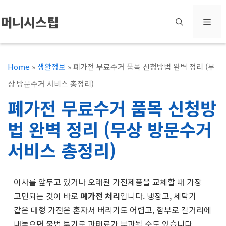
컨
머니시스팁
메
텐
츠
뉴
로
Home
»
생활정보
»
폐가전 무료수거 품목 신청방법 완벽 정리 (무
건
상 방문수거 서비스 총정리)
너
폐가전 무료수거 품목 신청방
뛰
법 완벽 정리 (무상 방문수거
기
서비스 총정리)
이사를 앞두고 있거나 오래된 가전제품을 교체할 때 가장
고민되는 것이 바로
폐가전 처리
입니다. 냉장고, 세탁기
같은 대형 가전은 혼자서 버리기도 어렵고, 함부로 길거리에
내놓으면 불법 투기로 과태료가 부과될 수도 있습니다.