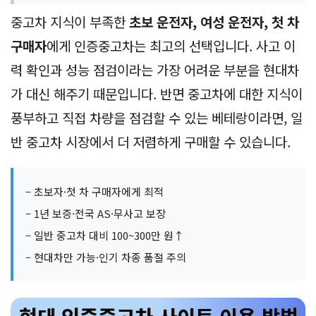
중고차 지식이 부족한
초보 운전자, 여성 운전자, 첫 차
구매자
에게 인증중고차는 최고의 선택입니다. 사고 이
력 확인과 성능 점검이라는 가장 어려운 부분을 현대차
가 대신 해주기 때문입니다. 반면 중고차에 대한 지식이
풍부하고 직접 차량을 점검할 수 있는 베테랑이라면, 일
반 중고차 시장에서 더 저렴하게 구매할 수 있습니다.
– 초보자·첫 차 구매자에게 최적
– 1년 보증·전국 AS·무사고 보장
– 일반 중고차 대비 100~300만 원↑
– 현대차만 가능·인기 차종 품절 주의