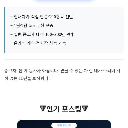
📌 현대 인증중고차 추천
– 현대차가 직접 인증·200항목 진단
– 1년·2만 km 무상 보증
– 일반 중고차 대비 100~300만 원↑
– 온라인 계약·전시장 시승 가능
중고차, 싼 게 능사가 아닙니다. 믿을 수 있는 차 한 대가 수리비 걱
정 없는 10년을 보장합니다.