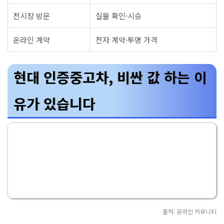
전시장 방문
실물 확인·시승
온라인 계약
전자 계약·투명 가격
현대 인증중고차, 비싼 값 하는 이
유가 있습니다