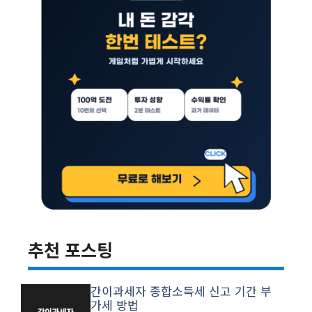
🔻인기 포스팅🔻
추천 포스팅