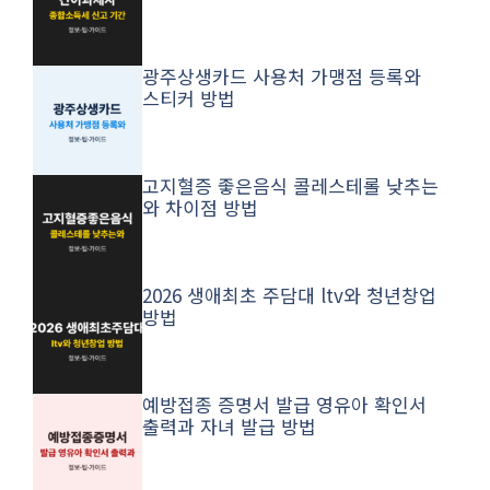
간이과세자 종합소득세 신고 기간 부
가세 방법
광주상생카드 사용처 가맹점 등록와
스티커 방법
고지혈증 좋은음식 콜레스테롤 낮추는
와 차이점 방법
2026 생애최초 주담대 ltv와 청년창업
방법
예방접종 증명서 발급 영유아 확인서