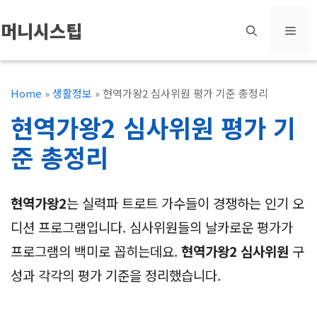
컨
머니시스팁
메
텐
츠
뉴
로
Home
»
생활정보
»
현역가왕2 심사위원 평가 기준 총정리
건
현역가왕2 심사위원 평가 기
너
준 총정리
뛰
기
현역가왕2
는 실력파 트로트 가수들이 경쟁하는 인기 오
디션 프로그램입니다. 심사위원들의 날카로운 평가가
프로그램의 백미로 꼽히는데요.
현역가왕2 심사위원
구
성과 각각의 평가 기준을 정리했습니다.