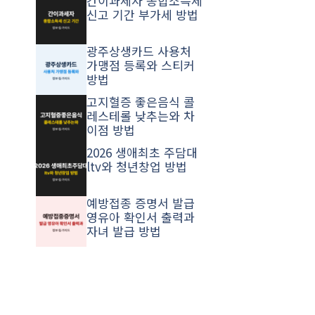
간이과세자 종합소득세
신고 기간 부가세 방법
광주상생카드 사용처
가맹점 등록와 스티커
방법
고지혈증 좋은음식 콜
레스테롤 낮추는와 차
이점 방법
2026 생애최초 주담대
ltv와 청년창업 방법
예방접종 증명서 발급
영유아 확인서 출력과
자녀 발급 방법