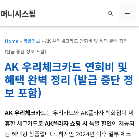
컨
머니시스팁
메
텐
츠
뉴
로
Home
»
생활정보
»
AK 우리체크카드 연회비 및 혜택 완벽 정리
건
(발급 중단 정보 포함)
너
AK 우리체크카드 연회비 및
뛰
혜택 완벽 정리 (발급 중단 정
기
보 포함)
AK 우리체크카드
는 우리카드와 AK플라자 백화점이 제
휴한 체크카드로
AK플라자 쇼핑 시 특별 할인
이 제공되
는 혜택형 상품입니다. 하지만 2024년 이후 일부 체크