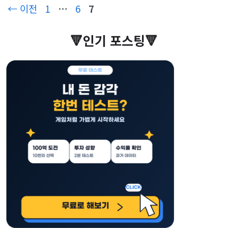
높은 금액을 …
더 보기
페
페
페
←
이전
1
…
6
7
이
이
이
🔻인기 포스팅🔻
지
지
지