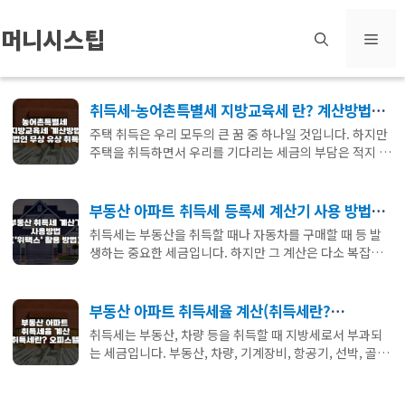
컨
머니시스팁
메
텐
츠
뉴
로
취득세-농어촌특별세 지방교육세 란? 계산방법
(법인 원시 무상 유상 취득)
주택 취득은 우리 모두의 큰 꿈 중 하나일 것입니다. 하지만
건
주택을 취득하면서 우리를 기다리는 세금의 부담은 적지 않
너
습니다. 이 중에서도 특히 지방교육세와 농어촌특별세는 주
택 취득에 꼭 필요한 부가 세금으로 이에 …
더 보기
뛰
부동산 아파트 취득세 등록세 계산기 사용 방법
기
(위택스 활용)
취득세는 부동산을 취득할 때나 자동차를 구매할 때 등 발
생하는 중요한 세금입니다. 하지만 그 계산은 다소 복잡하
며 이를 효과적으로 계산하기 위한 도구가 필요합니다. 그
중 하나가 ‘위택스 취득세 계산기’입니다. 이 계산기는 …
더 보기
부동산 아파트 취득세율 계산(취득세란?
오피스텔)
취득세는 부동산, 차량 등을 취득할 때 지방세로서 부과되
는 세금입니다. 부동산, 차량, 기계장비, 항공기, 선박, 골프
회원권 등이 그 과세 대상이며, 취득한 사람이 납세의무자
가 됩니다. 과세표준은 취득자의 신고가액과 시가표준액 중