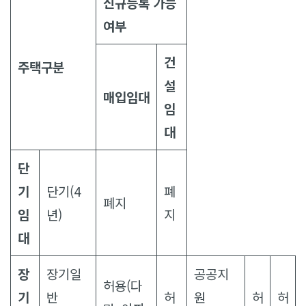
신규등록 가능
여부
건
주택구분
설
매입임대
임
대
단
기
단기(4
폐
폐지
임
년)
지
대
장
장기일
공공지
허용(다
기
반
허
원
허
허